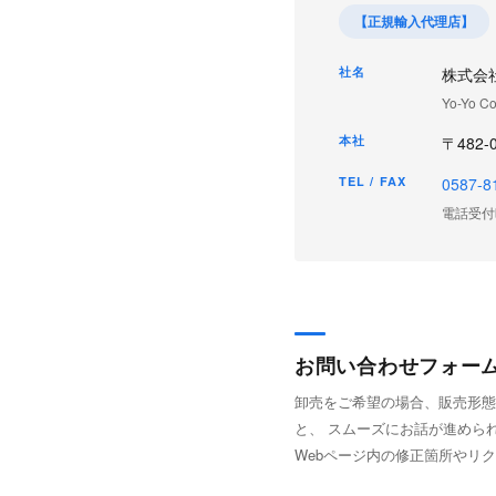
【正規輸入代理店】
社名
株式会
Yo-Yo Co
本社
〒482
TEL / FAX
0587-8
電話受付時間
YOYOSTORE REWIND
YOYOSPACE AS
YODOBASHI CAMERA
お問い合わせフォー
古着のYELLOW
卸売をご希望の場合、販売形態
と、 スムーズにお話が進めら
Webページ内の修正箇所やリ